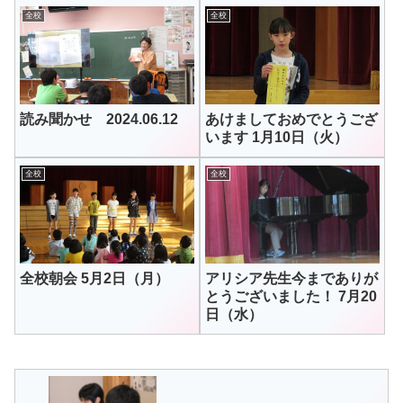
全校
全校
読み聞かせ 2024.06.12
あけましておめでとうござ
います 1月10日（火）
全校
全校
全校朝会 5月2日（月）
アリシア先生今までありが
とうございました！ 7月20
日（水）