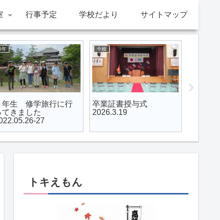
室
行事予定
学校だより
サイトマップ
6年
全校
全校
学旅行 2025.05.22
授業参観・PTA総会・学
時っ子
23
級懇談会
2025.11
2026.04.18
トキえもん