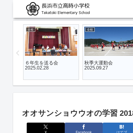
5年
5年
式
５・６年生 長浜市小
5年生 フローティン
学校陸上記録会
スクール 2025.09.10
2025.11.05
～11
オオサンショウウオの学習 2018.
X
Facebook
はてブ