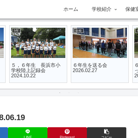
ホーム
学校紹介
保健
5年
全校
グ
う～ん、足が抜けな
着任式･始業式･入学
修
い‥!! 腰が痛いよ
式 2026.04.08
～
～。 5.13（水）
06.19
LINE
Pinterest
コピー