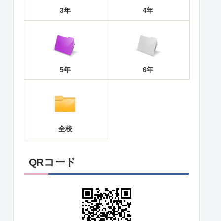
3年
4年
5年
6年
全校
QRコード