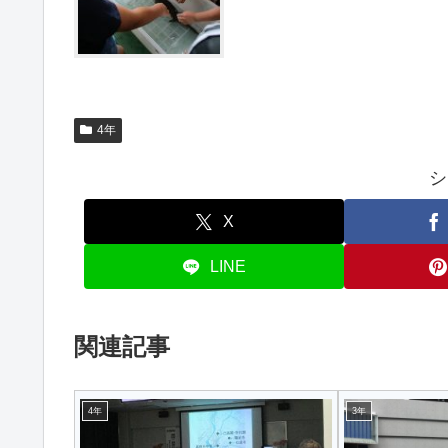
4年
シ
X
LINE
関連記事
4年
3年