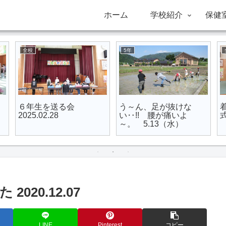
ホーム
学校紹介
保健
全校
5年
６年生を送る会
う～ん、足が抜けな
2025.02.28
い‥!! 腰が痛いよ
式
～。 5.13（水）
20.12.07
LINE
Pinterest
コピー