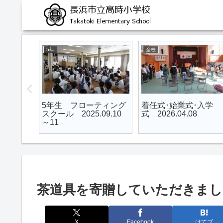
5年
全校
アイマス
5年生 フローティング
着任式･始業式･入学
た（4
スクール 2025.09.10
式 2026.04.08
3
～11
茶道具を寄贈していただきました 20
X
Facebook
はてブ