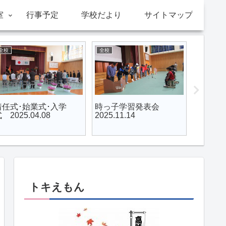
室
行事予定
学校だより
サイトマップ
全校
全校
5年
着任式･始業式･入学
時っ子学習発表会
５，６
 2025.04.08
2025.11.14
学校陸
2024.10
トキえもん