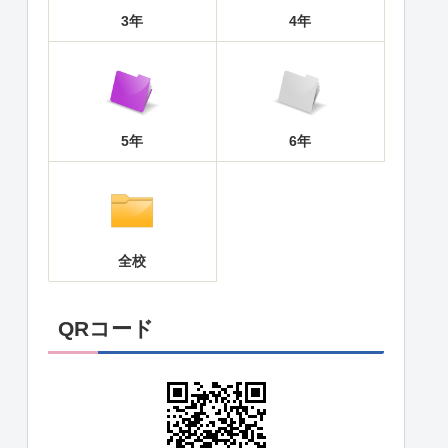
3年
4年
5年
6年
全校
QRコード