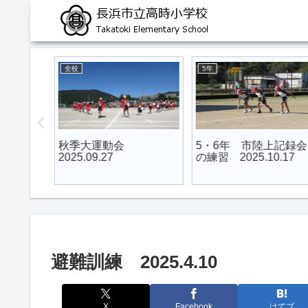
全校
5年
アイマス
秋季大運動会
5・6年 市陸上記録会
た（4
2025.09.27
の練習 2025.10.17
3
避難訓練 2025.4.10
X
Facebook
はてブ