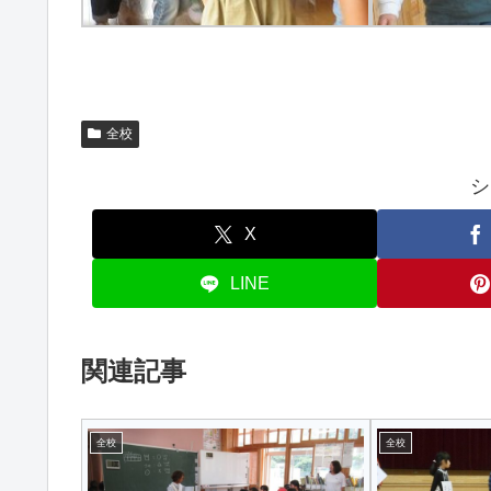
全校
シ
X
LINE
関連記事
全校
全校