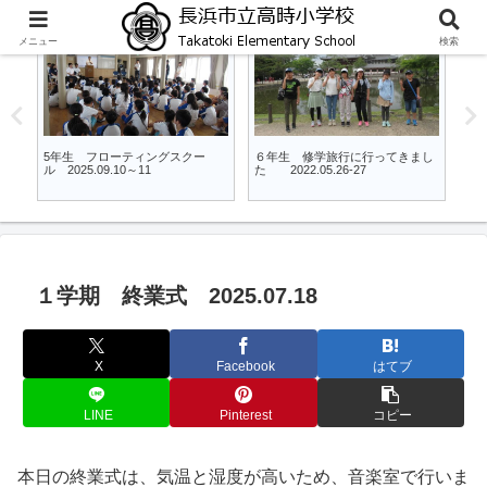
メニュー
検索
5年
5年
修学旅行に行ってきまし
５，６年生 長浜市小学校陸上記
５・６年生 長浜市
05.26-27
録会 2024.10.22
録会 2025.11.05
１学期 終業式 2025.07.18
X
Facebook
はてブ
LINE
Pinterest
コピー
本日の終業式は、気温と湿度が高いため、音楽室で行いま