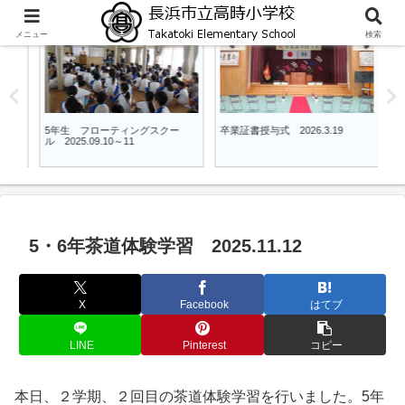
メニュー
検索
5年
全校
6
5年生 フローティングスクー
卒業証書授与式 2026.3.19
６
ル 2025.09.10～11
た 
5・6年茶道体験学習 2025.11.12
X
Facebook
はてブ
LINE
Pinterest
コピー
本日、２学期、２回目の茶道体験学習を行いました。5年