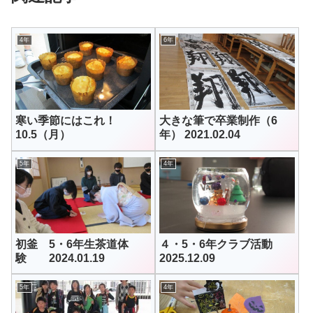
4年
6年
寒い季節にはこれ！
大きな筆で卒業制作（6
10.5（月）
年） 2021.02.04
5年
4年
初釜 5・6年生茶道体
４・5・6年クラブ活動
験 2024.01.19
2025.12.09
5年
4年