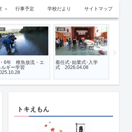
室
行事予定
学校だより
サイトマップ
全校
全校
全校
着任式･始業式･入学
６年生を送る会
秋季大
 2025.04.08
2026.02.27
2025.09
トキえもん