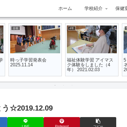
ホーム
学校紹介
保健
全校
全校
あなたの目は、だまさ
卒業証書授与式
れている!? 10月保健掲
2026.3.19
式
示
2019.12.09
LINE
Pinterest
コピー