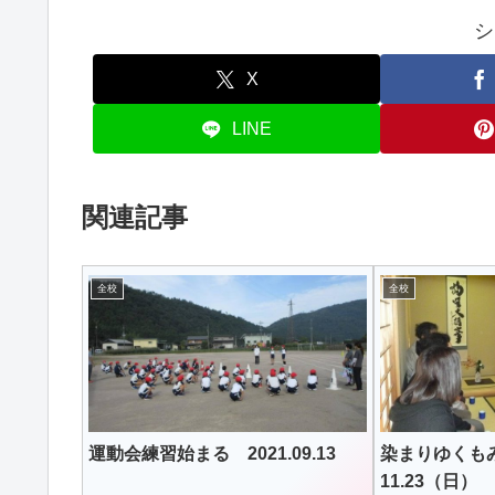
シ
X
LINE
関連記事
全校
全校
運動会練習始まる 2021.09.13
染まりゆくも
11.23（日）