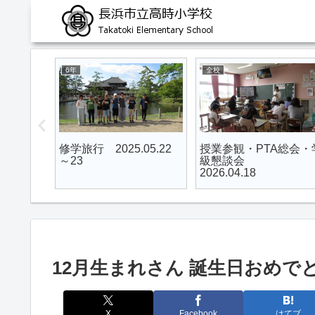
5年
全校
入学
５・６年生 長浜市小
６年生を送る会
学校陸上記録会
2025.02.28
2025.11.05
12月生まれさん 誕生日おめでとう☆
X
Facebook
はてブ