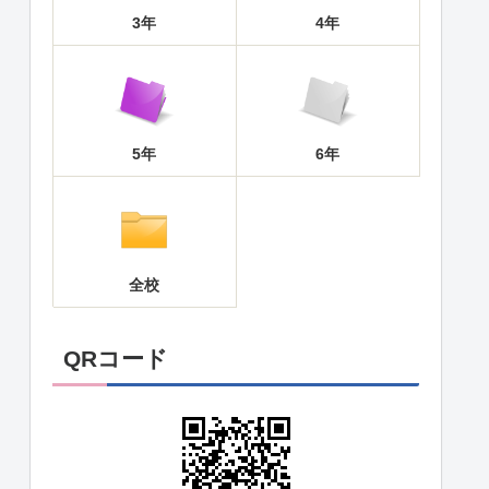
3年
4年
5年
6年
全校
QRコード