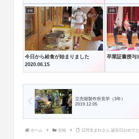
全校
全校
今日から給食が始まりました
卒業証書授与式 2
2020.06.15
立売堀製作所見学（3年）
2019.12.05
ホーム
全校
12月生まれさん 誕生日おめでとう☆