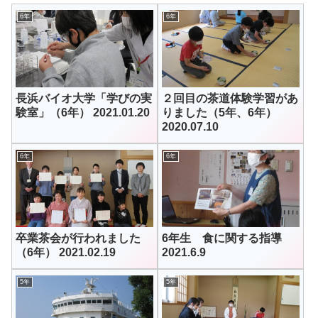
6年
6年
長浜バイオ大学「学びの実
２回目の茶道体験学習があ
験室」（6年） 2021.01.20
りました（5年、6年）
2020.07.10
6年
6年
卒業茶会が行われました
6年生 食に関する指導
（6年） 2021.02.19
2021.6.9
5年
5年