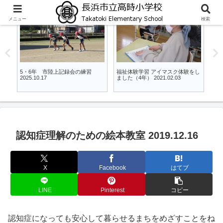
メニュー
検索
4年
6年
陸上記録会の練習
福祉体験学習 アイマスク体験をし
６年生 修学旅行に行って
ました（4年） 2021.02.03
た 2022.05.26-27
認知症理解のための絵本教室 2019.12.16
X
Facebook
はてブ
LINE
Pinterest
コピー
認知症になっても安心して暮らせるまちをめざすことをね