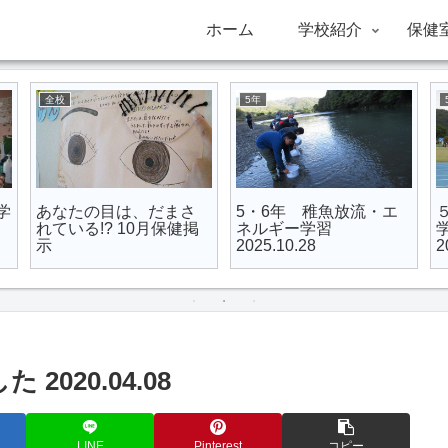
ホーム
学校紹介
保健
全校
5年
学
あなたの目は、だまさ
5・6年 稚魚放流・エ
れている!? 10月保健掲
ネルギー学習
示
2025.10.28
2
020.04.08
LINE
Pinterest
コピー