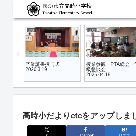
全校
全校
表会
卒業証書授与式
授業参観・PTA総会・
2026.3.19
級懇談会
2026.04.18
高時小だよりetcをアップしました 2
X
Facebook
はてブ