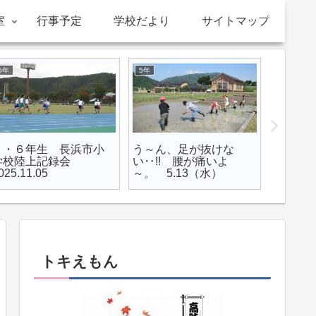
室
行事予定
学校だより
サイトマップ
5年
5年
全校
５・６年生 長浜市小
う～ん、足が抜けな
着任式･
学校陸上記録会
い‥!! 腰が痛いよ
式 2025
025.11.05
～。 5.13（水）
トキえもん