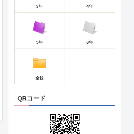
3年
4年
5年
6年
全校
QRコード