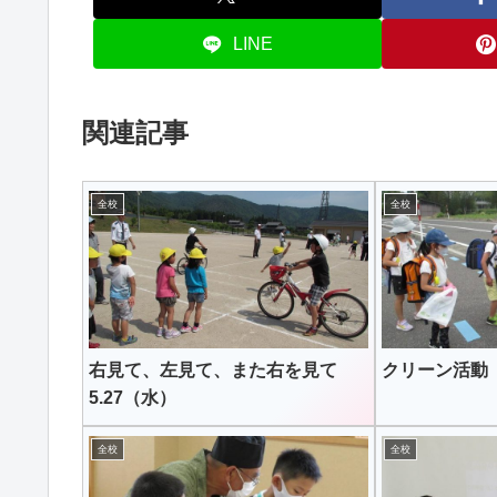
LINE
関連記事
全校
全校
右見て、左見て、また右を見て
クリーン活動 20
5.27（水）
全校
全校