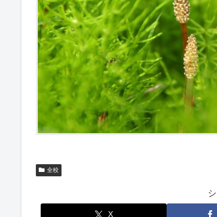
全校
シ
X